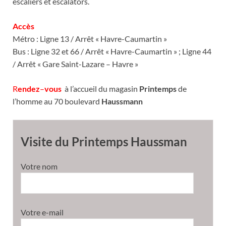
escaliers et escalators.
Accès
Métro : Ligne 13 / Arrêt « Havre-Caumartin »
Bus : Ligne 32 et 66 / Arrêt « Havre-Caumartin » ; Ligne 44
/ Arrêt « Gare Saint-Lazare – Havre »
R
endez
–
vous
à l’accueil du magasin
Printemps
de
l’homme au 70 boulevard
Haussmann
Visite du Printemps Haussman
Votre nom
Votre e-mail